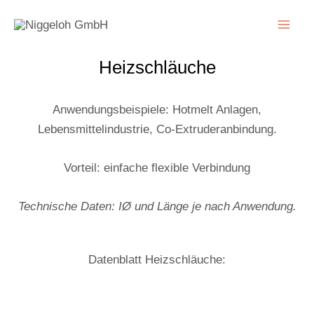
Zum
MA
Inhalt
ME
springen
Heizschläuche
Anwendungsbeispiele: Hotmelt Anlagen,
Lebensmittelindustrie, Co-Extruderanbindung.
Vorteil: einfache flexible Verbindung
Technische Daten: IØ und Länge je nach Anwendung.
Datenblatt Heizschläuche: