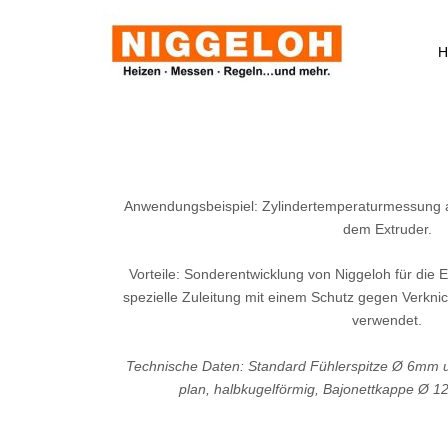
Zum
Inhalt
H
springen
Anwendungsbeispiel: Zylindertemperaturmessung 
dem Extruder.
Vorteile: Sonderentwicklung von Niggeloh für die E
spezielle Zuleitung mit einem Schutz gegen Verknic
verwendet.
Technische Daten: Standard Fühlerspitze Ø 6mm 
plan, halbkugelförmig, Bajonettkappe Ø 